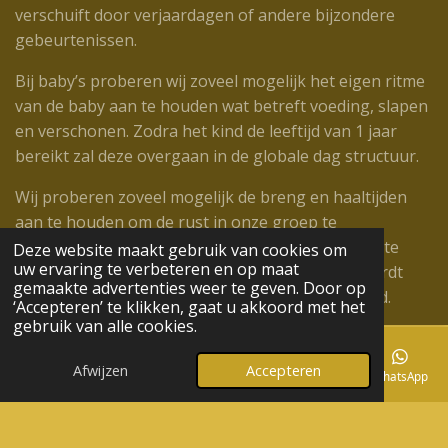
verschuift door verjaardagen of andere bijzondere
gebeurtenissen.
Bij baby’s proberen wij zoveel mogelijk het eigen ritme
van de baby aan te houden wat betreft voeding, slapen
en verschonen. Zodra het kind de leeftijd van 1 jaar
bereikt zal deze overgaan in de globale dag structuur.
Wij proberen zoveel mogelijk de breng en haaltijden
aan te houden om de rust in onze groep te
waarborgen. Het is altijd mogelijk om tussentijds te
Deze website maakt gebruik van cookies om
uw ervaring te verbeteren en op maat
worden opgehaald of te worden gebracht, dit wordt
gemaakte advertenties weer te geven. Door op
altijd met een medewerker in de groep afgestemd.
‘Accepteren’ te klikken, gaat u akkoord met het
gebruik van alle cookies.
Social Media
Afwijzen
Accepteren
E-mailadres
Telefoonnummer
Kaart
Instagram
WhatsApp
F
I
W